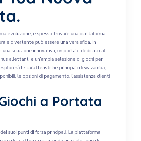
ta.
inua evoluzione, e spesso trovare una piattaforma
ura e divertente può essere una vera sfida. In
 una soluzione innovativa, un portale dedicato al
us allettanti e un’ampia selezione di giochi per
esplorerà le caratteristiche principali di wazamba,
ponibili, le opzioni di pagamento, l’assistenza clienti
Giochi a Portata
ei suoi punti di forza principali. La piattaforma
ftware del settore, garantendo una selezione di