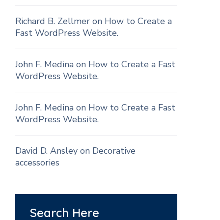
Richard B. Zellmer
on
How to Create a
Fast WordPress Website.
John F. Medina
on
How to Create a Fast
WordPress Website.
John F. Medina
on
How to Create a Fast
WordPress Website.
David D. Ansley
on
Decorative
accessories
Search Here