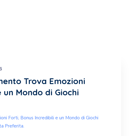
6
imento Trova Emozioni
 e un Mondo di Giochi
ni Forti, Bonus Incredibili e un Mondo di Giochi
a Preferita.