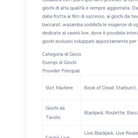
giochi di alta qualità e sempre aggiornata. Da
dalla frutta ai film di successo, ai giochi da t
baccarat, wazamba soddisfa le esigenze di ogn
dedicate al casinò live, dove è possibile inter
giochi esclusivi sviluppati appositamente per 
Categoria di Gioco
Esempi di Giochi
Provider Principali
Slot Machine
Book of Dead, Starburst,
Giochi da
Blackjack, Roulette, Bacc
Tavolo
Live Blackjack, Live Roule
Casinò Live