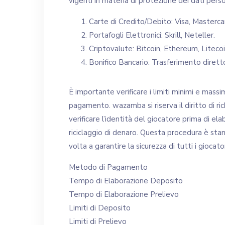
vigenti in materia di protezione dei dati perso
Carte di Credito/Debito: Visa, Masterca
Portafogli Elettronici: Skrill, Neteller.
Criptovalute: Bitcoin, Ethereum, Litecoi
Bonifico Bancario: Trasferimento dirett
È importante verificare i limiti minimi e mass
pagamento. wazamba si riserva il diritto di ri
verificare l’identità del giocatore prima di ela
riciclaggio di denaro. Questa procedura è sta
volta a garantire la sicurezza di tutti i giocator
Metodo di Pagamento
Tempo di Elaborazione Deposito
Tempo di Elaborazione Prelievo
Limiti di Deposito
Limiti di Prelievo