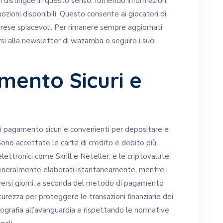
i distingue in questo senso, fornendo informazioni
ozioni disponibili. Questo consente ai giocatori di
prese spiacevoli. Per rimanere sempre aggiornati
ersi alla newsletter di wazamba o seguire i suoi
mento Sicuri e
pagamento sicuri e convenienti per depositare e
Sono accettate le carte di credito e debito più
lettronici come Skrill e Neteller, e le criptovalute
eneralmente elaborati istantaneamente, mentre i
iversi giorni, a seconda del metodo di pagamento
urezza per proteggere le transazioni finanziarie dei
ttografia all’avanguardia e rispettando le normative