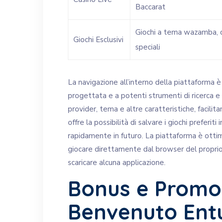
Baccarat
Giochi a tema wazamba, 
Giochi Esclusivi
speciali
La navigazione all’interno della piattaforma è 
progettata e a potenti strumenti di ricerca e fi
provider, tema e altre caratteristiche, facilit
offre la possibilità di salvare i giochi preferiti
rapidamente in futuro. La piattaforma è ottim
giocare direttamente dal browser del proprio
scaricare alcuna applicazione.
Bonus e Promoz
Benvenuto Ent