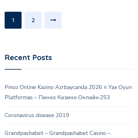
1
2
Recent Posts
Pinco Online Kazino Azrbaycanda 2026 n Yax Oyun
Platformas – Пинко Казино Онлайн.253
Coronavirus disease 2019
Grandpashabet – Grandpashabet Casino –