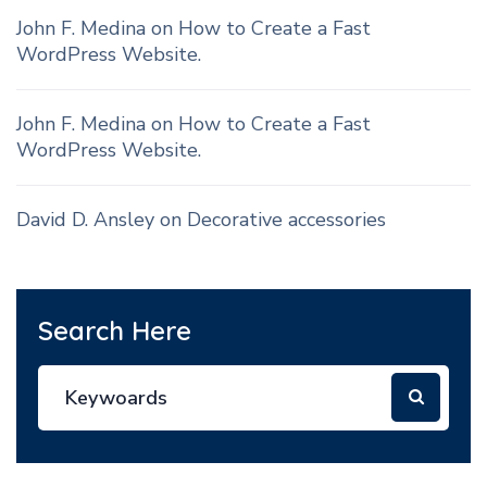
John F. Medina
on
How to Create a Fast
WordPress Website.
John F. Medina
on
How to Create a Fast
WordPress Website.
David D. Ansley
on
Decorative accessories
Search Here