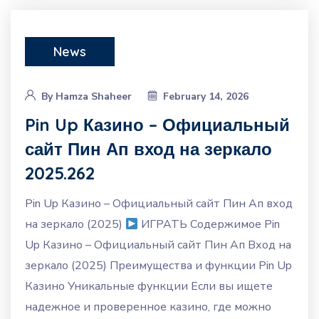
News
By
Hamza Shaheer
February 14, 2026
Pin Up Казино – Официальный
сайт Пин Ап вход на зеркало
2025.262
Pin Up Казино – Официальный сайт Пин Ап вход
на зеркало (2025)
ИГРАТЬ Содержимое Pin
Up Казино – Официальный сайт Пин Ап Вход на
зеркало (2025) Преимущества и функции Pin Up
Казино Уникальные функции Если вы ищете
надежное и проверенное казино, где можно