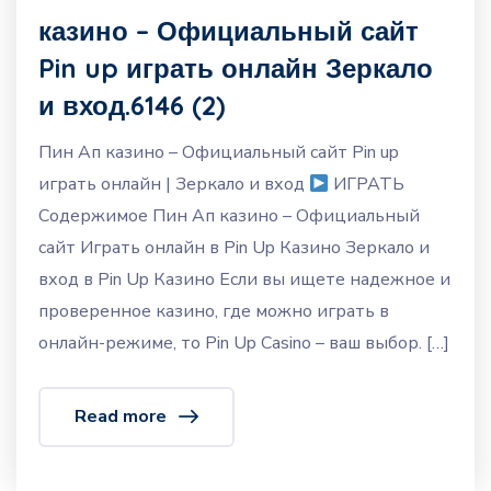
казино – Официальный сайт
Pin up играть онлайн Зеркало
и вход.6146 (2)
Пин Ап казино – Официальный сайт Pin up
играть онлайн | Зеркало и вход
ИГРАТЬ
Содержимое Пин Ап казино – Официальный
сайт Играть онлайн в Pin Up Казино Зеркало и
вход в Pin Up Казино Если вы ищете надежное и
проверенное казино, где можно играть в
онлайн-режиме, то Pin Up Casino – ваш выбор. […]
Read more