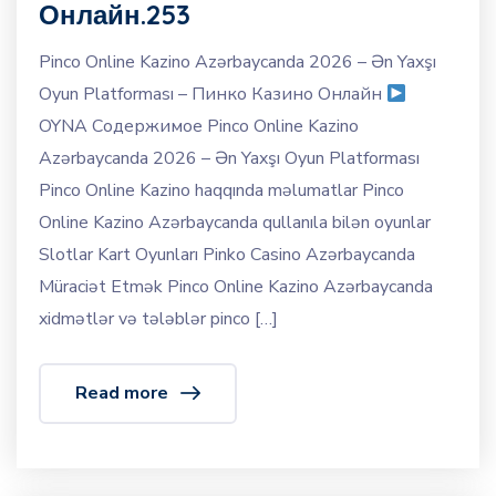
Онлайн.253
Pinco Online Kazino Azərbaycanda 2026 – Ən Yaxşı
Oyun Platforması – Пинко Казино Онлайн
OYNA Содержимое Pinco Online Kazino
Azərbaycanda 2026 – Ən Yaxşı Oyun Platforması
Pinco Online Kazino haqqında məlumatlar Pinco
Online Kazino Azərbaycanda qullanıla bilən oyunlar
Slotlar Kart Oyunları Pinko Casino Azərbaycanda
Müraciət Etmək Pinco Online Kazino Azərbaycanda
xidmətlər və tələblər pinco […]
Read more