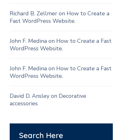
Richard B. Zellmer
on
How to Create a
Fast WordPress Website.
John F. Medina
on
How to Create a Fast
WordPress Website.
John F. Medina
on
How to Create a Fast
WordPress Website.
David D. Ansley
on
Decorative
accessories
Search Here