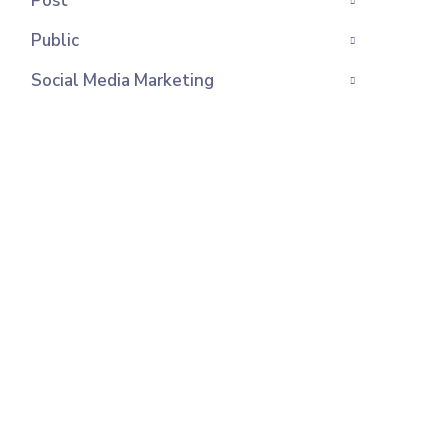
Post
Public
Social Media Marketing