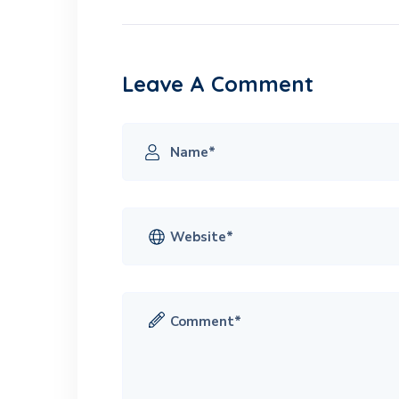
Leave A Comment