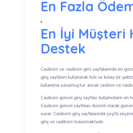
En Fazla Ödem
En İyi Müşteri
Destek
Casibom ve casibom giris sayfalarında en güncel
giriş sayfasını kullanarak hızlı ve kolay bir şek
kullanıma sunulmuştur, ancak casibon ve casıb
Casibom güncel giriş sayfası, kullanıcıların en h
Casibom güncel sayfaları düzenli olarak güncelle
sunar. Casibom giriş sayfalarında çeşitli seçe
giriş ve cadibom bulunmaktadır.