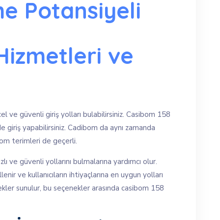
e Potansiyeli
 Hizmetleri ve
 ve güvenli giriş yolları bulabilirsiniz. Casibom 158
ilde giriş yapabilirsiniz. Cadibom da aynı zamanda
om terimleri de geçerli.
ızlı ve güvenli yollarını bulmalarına yardımcı olur.
nir ve kullanıcıların ihtiyaçlarına en uygun yolları
nekler sunulur, bu seçenekler arasında casibom 158